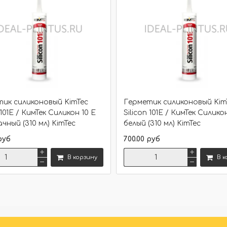
ик силиконовый KimTec
Герметик силиконовый Kim
 101E / КимТек Силикон 10 Е
Silicon 101E / КимТек Силико
чный (310 мл) KimTec
белый (310 мл) KimTec
руб
700.00 руб
В корзину
В к
Сравнить
Сравнить