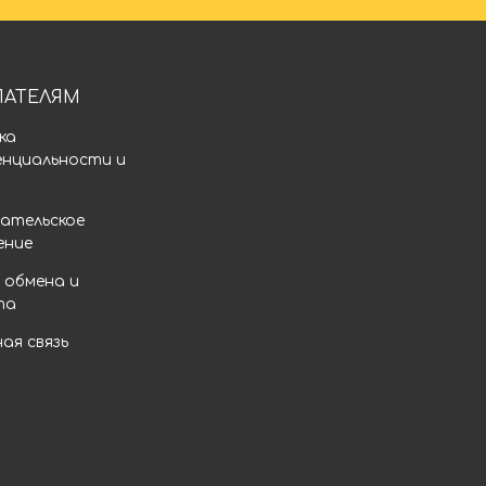
ПАТЕЛЯМ
ка
енциальности и
а
ательское
ение
 обмена и
та
ая связь