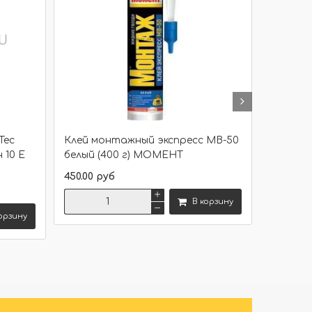
Tec
Клей монтажный экспресс МВ-50
Жидкие
н 10 Е
белый (400 г) МОМЕНТ
Суперси
Момен
450.00 руб
500.00 р
В корзину
орзину
Сравнить