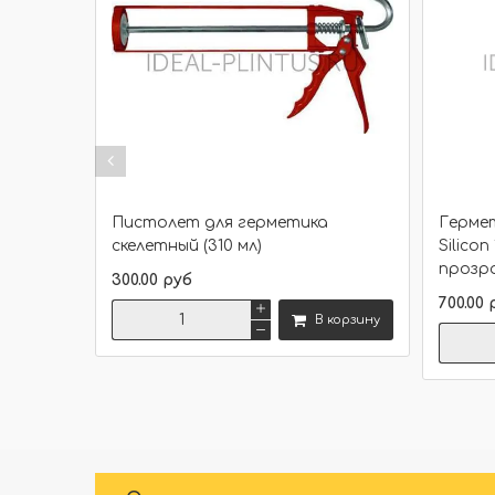
Пистолет для герметика
Гермет
скелетный (310 мл)
Silicon
прозра
300.00 руб
700.00 
В корзину
Сравнить