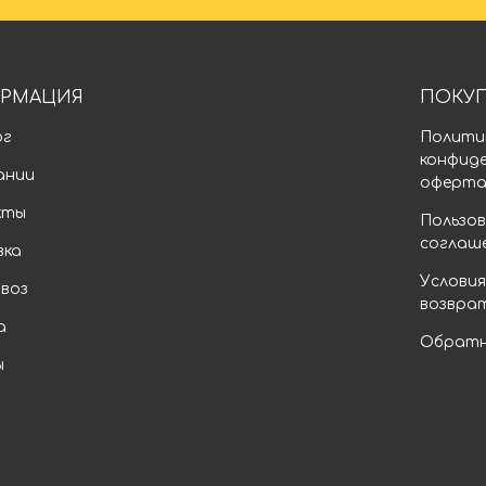
РМАЦИЯ
ПОКУ
ог
Полити
конфид
ании
оферт
кты
Пользов
соглаш
вка
Условия
воз
возвра
а
Обратн
ы