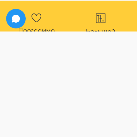
Программа
Большой
лояльности
ассортимент
Для наших постоянных
В нашем магазине вы
покупателей действуют
точно найдете все что
дополнительные скидки
вас интересует
Способы оплаты
Быстрая
доставка
Большой выбор способов
оплаты
Максимальный срок
доставки товара 2 дня