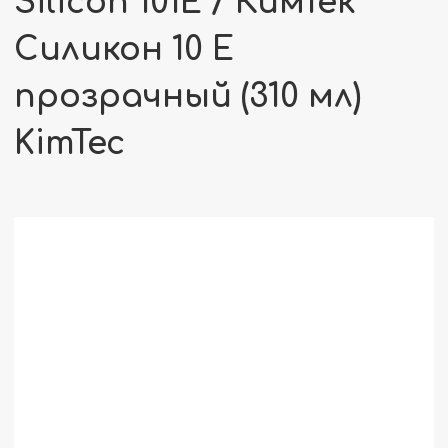
Silicon 101E / КимТек
Силикон 10 Е
прозрачный (310 мл)
KimTec