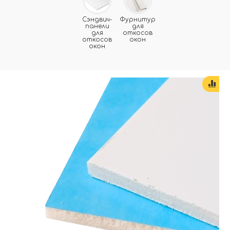
Сэндвич-
Фурнитура
панели
для
для
откосов
откосов
окон
окон