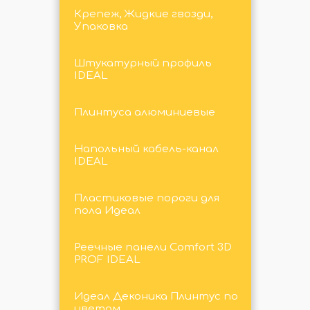
Крепеж, Жидкие гвозди,
Упаковка
Штукатурный профиль
IDEAL
Плинтуса алюминиевые
Напольный кабель-канал
IDEAL
Пластиковые пороги для
пола Идеал
Реечные панели Comfort 3D
PROF IDEAL
Идеал Деконика Плинтус по
цветам