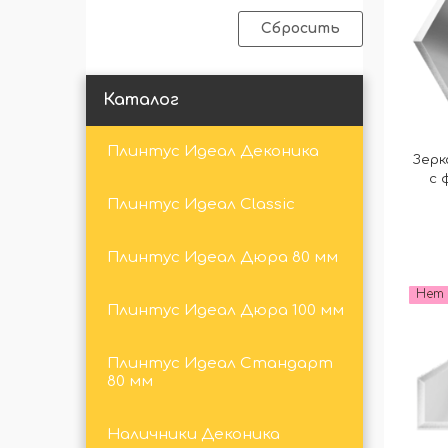
Сбросить
Каталог
Плинтус Идеал Деконика
Зерк
с 
Плинтус Идеал Classic
Плинтус Идеал Дюра 80 мм
Нет 
Плинтус Идеал Дюра 100 мм
Плинтус Идеал Стандарт
80 мм
Наличники Деконика