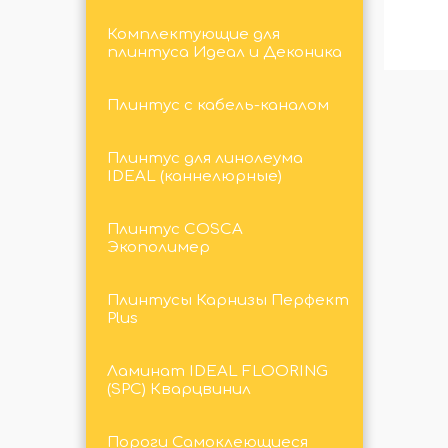
Комплектующие для
плинтуса Идеал и Деконика
Плинтус с кабель-каналом
Плинтус для линолеума
IDEAL (каннелюрные)
Плинтус COSCA
Экополимер
Плинтусы Карнизы Перфект
Plus
Ламинат IDEAL FLOORING
(SPC) Кварцвинил
Пороги Самоклеющиеся