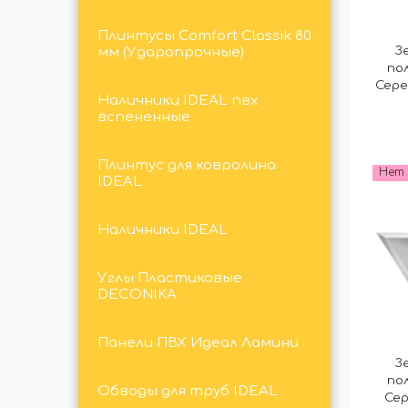
Плинтусы Comfort Classik 80
З
мм (Ударопрочные)
по
Сере
Наличники IDEAL пвх
вспененные
Плинтус для ковролина
Нет 
IDEAL
Наличники IDEAL
Углы Пластиковые
DECONIKA
Панели ПВХ Идеал Ламини
З
по
Обводы для труб IDEAL
Сер