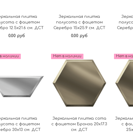
еркальная плитка
Зеркальная плитка
Зерк
лусота с фацетом
полусота с фацетом
полус
бро 12.5х21.6 см. ДСТ
Серебро 15х25.9 см. ДСТ
Серебр
0.00 руб
0.00 руб
Подробнее
Подробнее
в наличии
Нет в наличии
Нет в н
еркальная плитка
Зеркальная плитка сота
Зеркаль
лусота с фацетом
с фацетом Бронза 20х17.3
с фа
ебро 30х13 см. ДСТ
см. ДСТ
25х