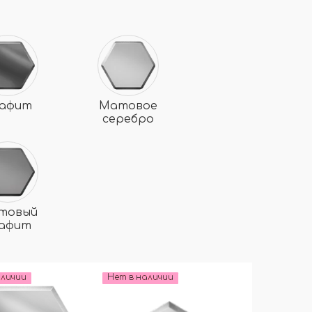
афит
Матовое
серебро
товый
рафит
аличии
Нет в наличии