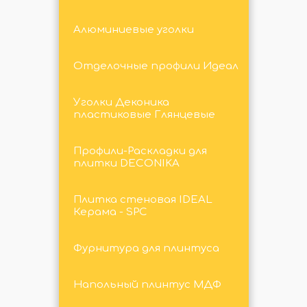
Алюминиевые уголки
Отделочные профили Идеал
Уголки Деконика
пластиковые Глянцевые
Профили-Раскладки для
плитки DECONIKA
Плитка стеновая IDEAL
Керама - SPC
Фурнитура для плинтуса
Напольный плинтус МДФ