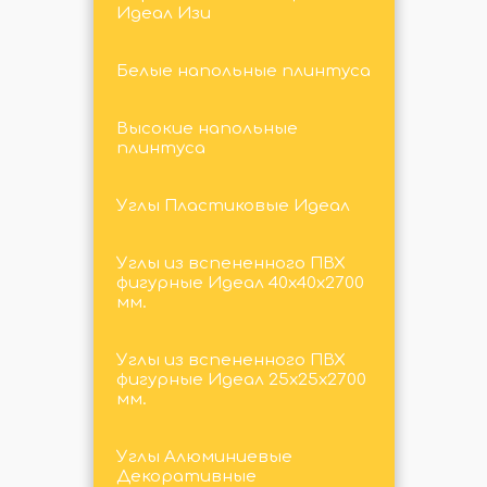
Идеал Изи
Белые напольные плинтуса
Высокие напольные
плинтуса
Углы Пластиковые Идеал
Углы из вспененного ПВХ
фигурные Идеал 40х40х2700
мм.
Углы из вспененного ПВХ
фигурные Идеал 25х25х2700
мм.
Углы Алюминиевые
Декоративные