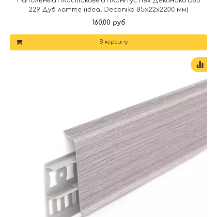
Напольный пластиковый плинтус пвх Деконика D85
229 Дуб латте (ideal Deconika 85х22х2200 мм)
160.00 руб
В корзину