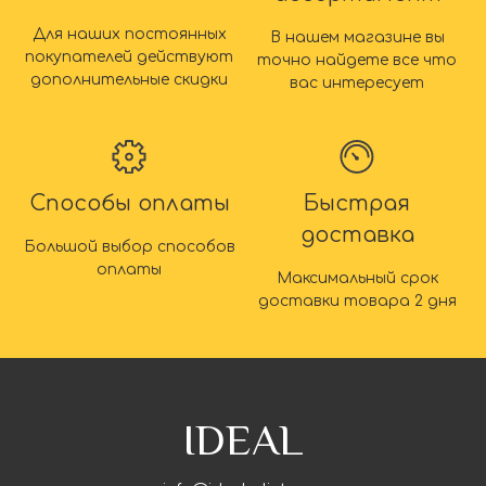
Для наших постоянных
В нашем магазине вы
покупателей действуют
точно найдете все что
дополнительные скидки
вас интересует
Способы оплаты
Быстрая
доставка
Большой выбор способов
оплаты
Максимальный срок
доставки товара 2 дня
IDEAL