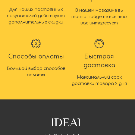
Для наших постоянных
В нашем магазине вы
покупателей действуют
точно найдете все что
дополнительные скидки
вас интересует
Способы оплаты
Быстрая
доставка
Большой выбор способов
оплаты
Максимальный срок
доставки товара 2 дня
IDEAL