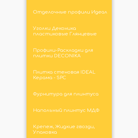
Отделочные профили Идеал
Уголки Деконика
пластиковые Глянцевые
Профили-Раскладки для
плитки DECONIKA
Плитка стеновая IDEAL
Керама - SPC
Фурнитура для плинтуса
Напольный плинтус МДФ
Крепеж, Жидкие гвозди,
Упаковка