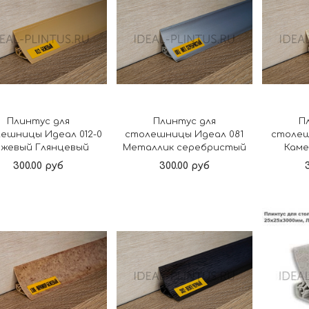
Плинтус для
Плинтус для
П
ешницы Идеал 012-0
столешницы Идеал 081
столеш
жевый Глянцевый
Металлик серебристый
Каме
300.00 руб
300.00 руб
В корзину
В корзину