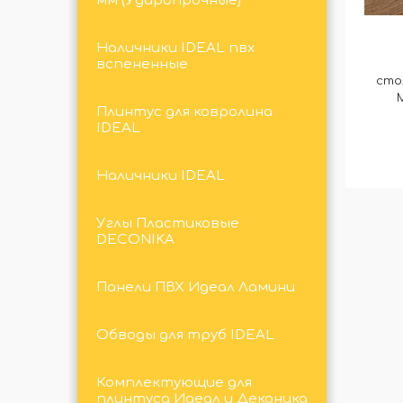
мм (Ударопрочные)
Наличники IDEAL пвх
вспененные
сто
Плинтус для ковролина
IDEAL
Наличники IDEAL
Углы Пластиковые
DECONIKA
Панели ПВХ Идеал Ламини
Обводы для труб IDEAL
Комплектующие для
плинтуса Идеал и Деконика