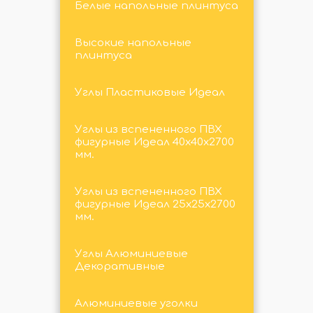
Белые напольные плинтуса
Высокие напольные
плинтуса
Углы Пластиковые Идеал
Углы из вспененного ПВХ
фигурные Идеал 40х40х2700
мм.
Углы из вспененного ПВХ
фигурные Идеал 25х25х2700
мм.
Углы Алюминиевые
Декоративные
Алюминиевые уголки