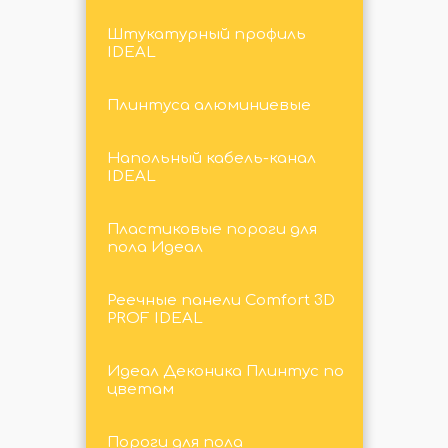
Штукатурный профиль
IDEAL
Плинтуса алюминиевые
Напольный кабель-канал
IDEAL
Пластиковые пороги для
пола Идеал
Реечные панели Comfort 3D
PROF IDEAL
Идеал Деконика Плинтус по
цветам
Пороги для пола