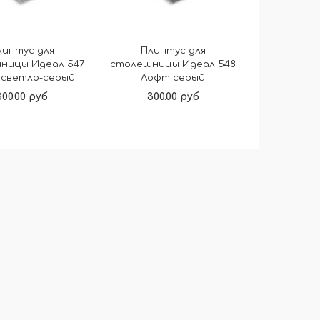
линтус для
Плинтус для
ницы Идеал 547
столешницы Идеал 548
 светло-серый
Лофт серый
300.00 руб
300.00 руб
В корзину
В корзину