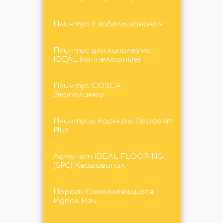
Плинтус с кабель-каналом
Плинтус для линолеума
IDEAL (каннелюрные)
Плинтус COSCA
Экополимер
Плинтусы Карнизы Перфект
Plus
Ламинат IDEAL FLOORING
(SPC) Кварцвинил
Пороги Самоклеющиеся
Идеал Изи