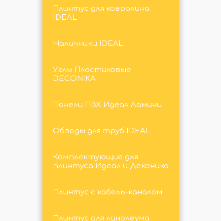
Плинтус для ковролина
IDEAL
Наличники IDEAL
Углы Пластиковые
DECONIKA
Панели ПВХ Идеал Ламини
Обводы для труб IDEAL
Комплектующие для
плинтуса Идеал и Деконика
Плинтус с кабель-каналом
Плинтус для линолеума