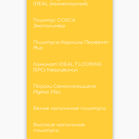
IDEAL (каннелюрные)
Плинтус COSCA
Экополимер
Плинтусы Карнизы Перфект
Plus
Ламинат IDEAL FLOORING
(SPC) Кварцвинил
Пороги Самоклеющиеся
Идеал Изи
Белые напольные плинтуса
Высокие напольные
плинтуса