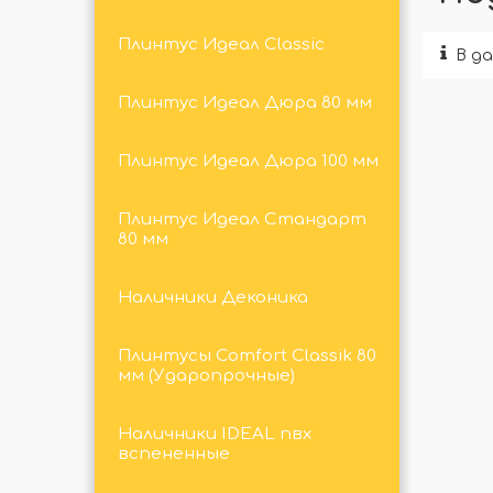
Плинтус Идеал Classic
В д
Плинтус Идеал Дюра 80 мм
Плинтус Идеал Дюра 100 мм
Плинтус Идеал Стандарт
80 мм
Наличники Деконика
Плинтусы Comfort Classik 80
мм (Ударопрочные)
Наличники IDEAL пвх
вспененные