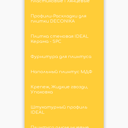
пластиковые Глянцевые
Профили-Раскладки для
плитки DECONIKA
Плитка стеновая IDEAL
Керама - SPC
Фурнитура для плинтуса
Напольный плинтус МДФ
Крепеж, Жидкие гвозди,
Упаковка
Штукатурный профиль
IDEAL
Плинтуса алюминиевые