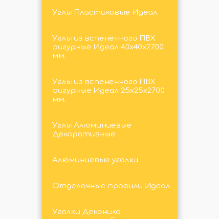
Углы Пластиковые Идеал
Углы из вспененного ПВХ
фигурные Идеал 40х40х2700
мм.
Углы из вспененного ПВХ
фигурные Идеал 25х25х2700
мм.
Углы Алюминиевые
Декоративные
Алюминиевые уголки
Отделочные профили Идеал
Уголки Деконика