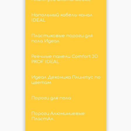
Напольный кабель-канал
IDEAL
Пластиковые пороги для
пола Идеал
Реечные панели Comfort 3D
PROF IDEAL
Идеал Деконика Плинтус по
цветам
Пороги для пола
Пороги Алюминиевые
ПластАл