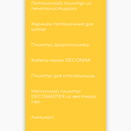
Потолочный плинтус из
пенополистирола
Карнизы потолочные для
штор
Плинтус Дюрополимер
Кабель-канал DECONIKA
Плинтус для столешницы
Напольный плинтус
DECOMASTER из жесткого
пвх
Ламинат