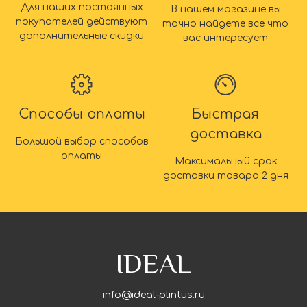
Для наших постоянных
В нашем магазине вы
покупателей действуют
точно найдете все что
дополнительные скидки
вас интересует
Способы оплаты
Быстрая
доставка
Большой выбор способов
оплаты
Максимальный срок
доставки товара 2 дня
IDEAL
info@ideal-plintus.ru