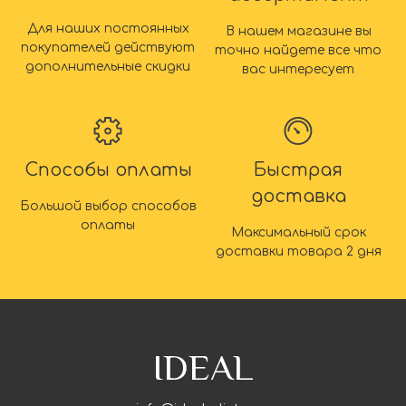
Для наших постоянных
В нашем магазине вы
покупателей действуют
точно найдете все что
дополнительные скидки
вас интересует
Способы оплаты
Быстрая
доставка
Большой выбор способов
оплаты
Максимальный срок
доставки товара 2 дня
IDEAL