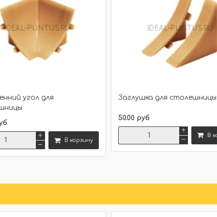
нний угол для
Заглушка для столешницы 
шницы
50.00 руб
уб
В к
В корзину
Сравнить
Сравнить