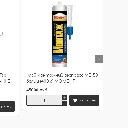
Размер
Цвет
Tec
Клей монтажный экспресс МВ-50
Жидкие
н 10 Е
белый (400 г) МОМЕНТ
Суперси
Момен
450.00 руб
500.00 р
В корзину
орзину
Сравнить