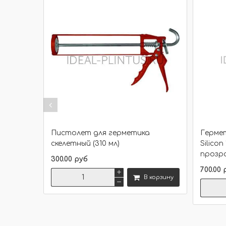
Пистолет для герметика
Гермет
скелетный (310 мл)
Silicon
прозра
300.00 руб
700.00 
В корзину
Сравнить