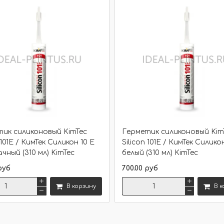
ик силиконовый KimTec
Герметик силиконовый Kim
 101E / КимТек Силикон 10 Е
Silicon 101E / КимТек Силико
чный (310 мл) KimTec
белый (310 мл) KimTec
руб
700.00 руб
В корзину
В к