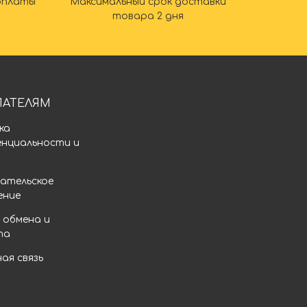
оплаты
Максимальный срок доставки
товара 2 дня
ПАТЕЛЯМ
ка
енциальности и
а
ательское
ение
 обмена и
та
ая связь