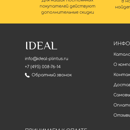
Для наших постоянных
В н
покупателей действуют
найде
дополнительные скидки
IDEAL
ИНФО
Катал
info@ideal-plintus.ru
О комп
+7 (495) 008-76-14
Конта
Обратный звонок
Доста
Самовы
Оплат
Отзыв