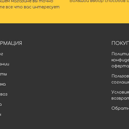
Большой выбор способов 
ашем магазине вы точно
те все что вас интересует
РМАЦИЯ
ПОКУ
ог
Полити
конфид
ании
оферт
кты
Пользов
соглаш
вка
Условия
воз
возвра
а
Обратн
ы