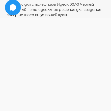
Плинтус для столешницы Идеал 007-0 Черный
Глянцевый - это идеальное решение для создания
завершенного вида вашей кухни.
Высококачественный материал ПВХ обеспечивает
долговечность и легкость ухода. Благодаря
черному глянцевому цвету, плинтус прекрасно
сочетается с любым интерьером, придавая ему
изысканный вид.
Отзывы
Программа
Большой
лояльности