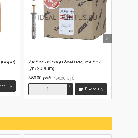
(пара)
Дюбель гвозди 6х40 мм, грибок
Цветные
(уп/200шт)
50.00 ру
350.00 руб
450.00 руб
орзину
В корзину
Сравнить