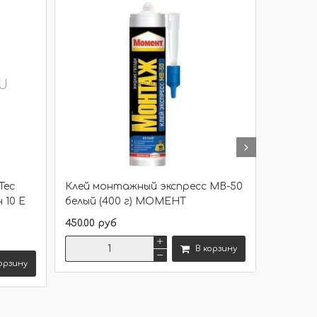
Размер
Цвет
Tec
Клей монтажный экспресс МВ-50
Жидкие
н 10 Е
белый (400 г) МОМЕНТ
Суперси
Момен
450.00 руб
500.00 р
В корзину
орзину
Сравнить