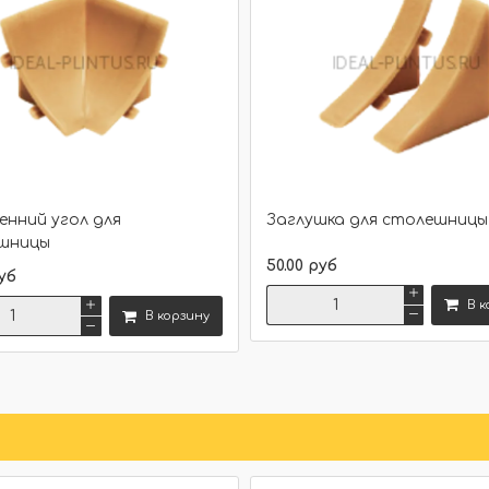
нний угол для
Заглушка для столешницы 
шницы
50.00 руб
уб
В к
В корзину
Сравнить
Сравнить