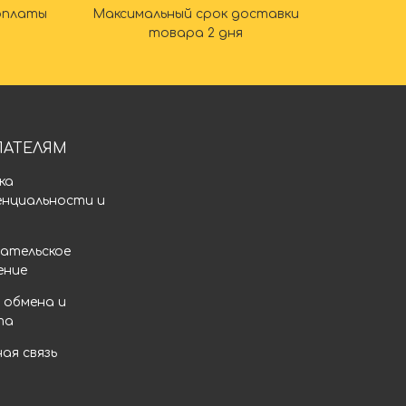
оплаты
Максимальный срок доставки
товара 2 дня
ПАТЕЛЯМ
ка
енциальности и
а
ательское
ение
 обмена и
та
ая связь