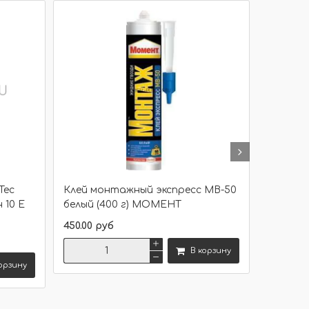
Tec
Клей монтажный экспресс МВ-50
Жидкие
н 10 Е
белый (400 г) МОМЕНТ
Суперси
Момен
450.00 руб
500.00 р
В корзину
орзину
Сравнить