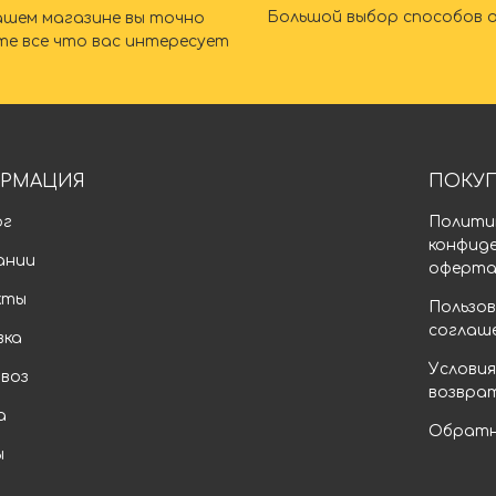
Большой выбор способов 
ашем магазине вы точно
те все что вас интересует
РМАЦИЯ
ПОКУ
ог
Полити
конфид
ании
оферт
кты
Пользов
соглаш
вка
Условия
воз
возвра
а
Обратн
ы