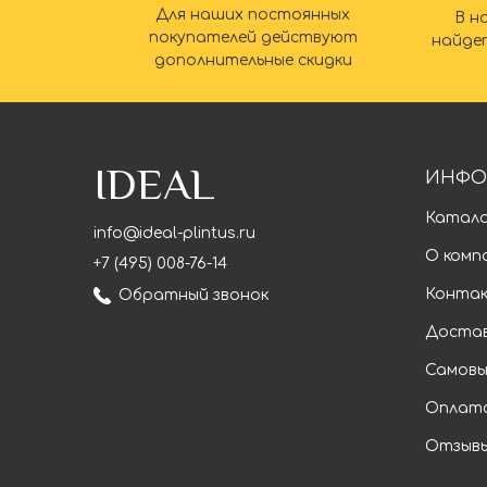
Для наших постоянных
В н
покупателей действуют
найде
дополнительные скидки
IDEAL
ИНФО
Катал
info@ideal-plintus.ru
О комп
+7 (495) 008-76-14
Конта
Обратный звонок
Доста
Самовы
Оплат
Отзыв