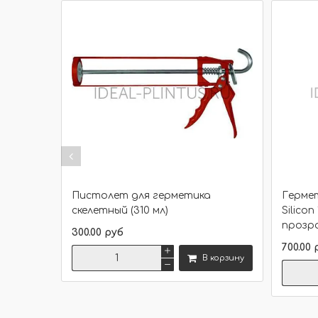
Разме
Цвет
Пистолет для герметика
Гермет
скелетный (310 мл)
Silicon
прозра
300.00 руб
700.00 
В корзину
Сравнить