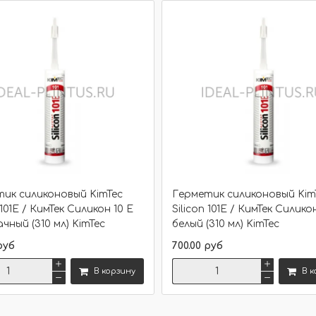
р
Размер
Сравнить
Цвет
Крепеж
ик силиконовый KimTec
Герметик силиконовый Kim
 101E / КимТек Силикон 10 Е
Silicon 101E / КимТек Силико
чный (310 мл) KimTec
белый (310 мл) KimTec
Сравнить
руб
700.00 руб
В корзину
В к