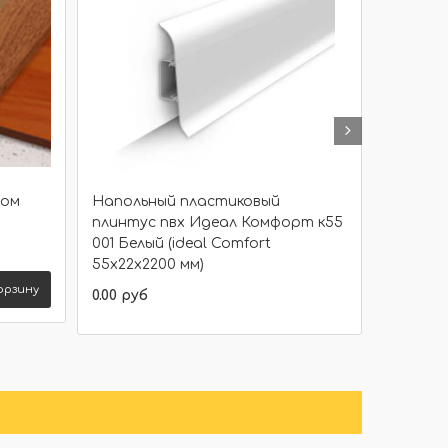
лом
Напольный пластиковый
Наполь
плинтус пвх Идеал Комфорт к55
плинтус
001 Белый (ideal Comfort
Черный 
55х22х2200 мм)
55х22х2
орзину
0.00 руб
0.00 руб
Подробнее
Сравнить