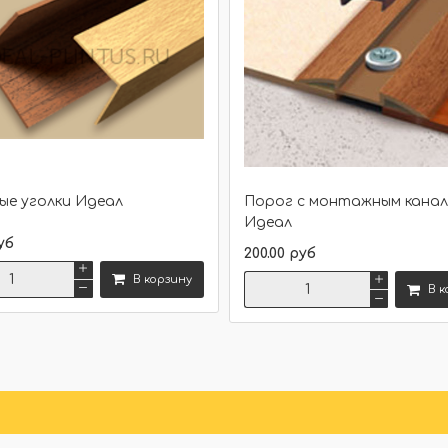
ые уголки Идеал
Порог с монтажным кана
Идеал
уб
200.00 руб
В корзину
В к