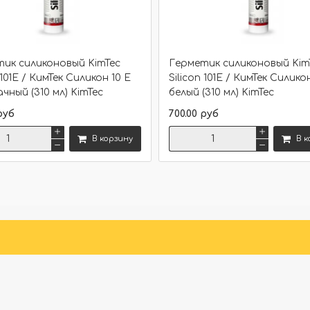
ик силиконовый KimTec
Герметик силиконовый Kim
 101E / КимТек Силикон 10 Е
Silicon 101E / КимТек Силико
чный (310 мл) KimTec
белый (310 мл) KimTec
руб
700.00 руб
В корзину
В к
Сравнить
Сравнить