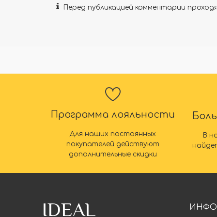
Перед публикацией комментарии прохо
Программа лояльности
Бол
Для наших постоянных
В н
покупателей действуют
найде
дополнительные скидки
IDEAL
ИНФО