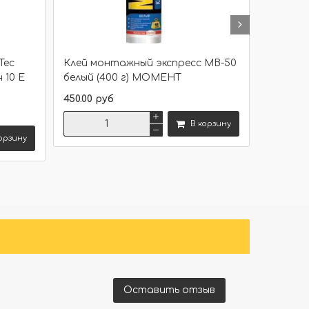
Tec
Клей монтажный экспресс МВ-50
Жидкие
н 10 Е
белый (400 г) МОМЕНТ
Суперси
Момен
450.00 руб
500.00 р
В корзину
орзину
Сравнить
Оставить отзыв