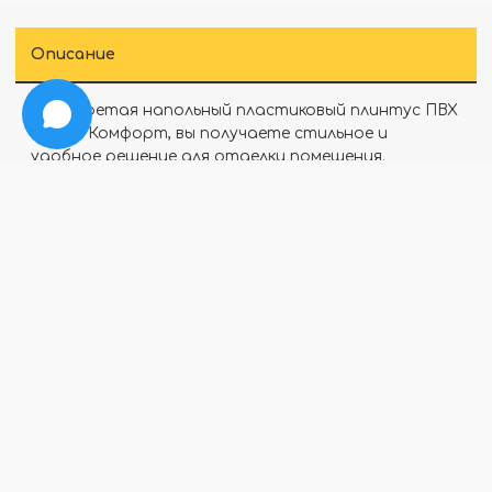
Описание
Приобретая напольный пластиковый плинтус ПВХ
Идеал Комфорт, вы получаете стильное и
удобное решение для отделки помещения.
Благодаря кабель-каналу и резиновым
уплотнителям он обеспечивает безопасность и
порядок в вашем доме. Произведен в России из
качественного материала, имеет прочные
характеристики. Дуб Темный 217 придаст
интерьеру элегантности.
Отзывы