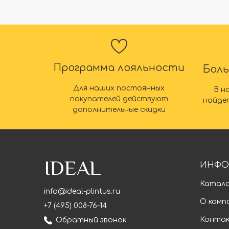
Программа лояльности
Бол
Для наших постоянных
В н
покупателей действуют
найде
дополнительные скидки
IDEAL
ИНФО
Катал
info@ideal-plintus.ru
О комп
+7 (495) 008-76-14
Конта
Обратный звонок