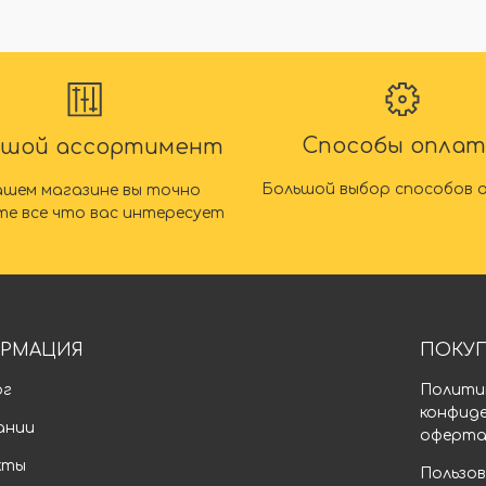
Способы опла
ьшой ассортимент
Большой выбор способов 
ашем магазине вы точно
те все что вас интересует
РМАЦИЯ
ПОКУ
ог
Полити
конфид
ании
оферт
кты
Пользов