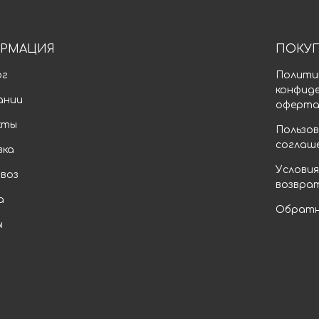
РМАЦИЯ
ПОКУ
ог
Полити
конфид
ании
оферт
кты
Пользов
соглаш
вка
Условия
воз
возвра
а
Обратн
ы