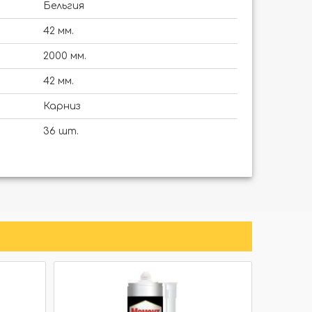
Бельгия
42 мм.
2000 мм.
42 мм.
Карниз
36 шт.
Нет