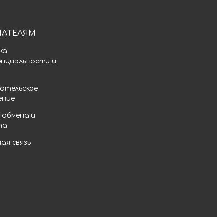
ПАТЕЛЯМ
ка
енциальности и
а
ательское
ение
 обмена и
та
ая связь