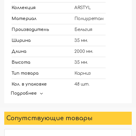
Коллекция
ARSTYL
Материал
Полиуретан
Производитель
Бельгия
Ширина
35 мм.
Длина
2000 мм.
Высота
35 мм.
Тип товара
Карниз
Кол. в упаковке
48 шт.
Подробнее
Для скрытого освещения
Нет
Сопутствующие товары