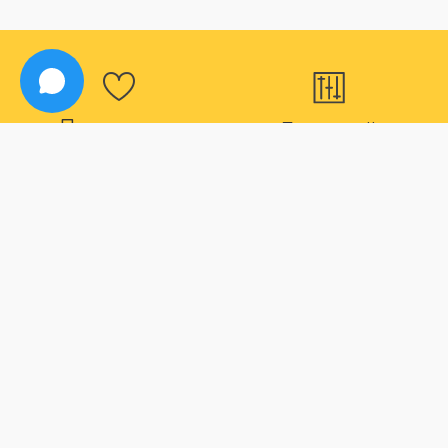
Программа
Большой
лояльности
ассортимент
Для наших постоянных
В нашем магазине вы
покупателей действуют
точно найдете все что
дополнительные скидки
вас интересует
Способы оплаты
Быстрая
доставка
Большой выбор способов
оплаты
Максимальный срок
доставки товара 2 дня