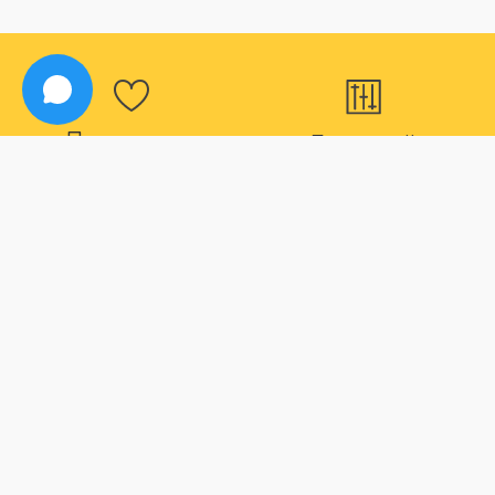
Программа
Большой
лояльности
ассортимент
Для наших постоянных
В нашем магазине вы
покупателей действуют
точно найдете все что
дополнительные скидки
вас интересует
Способы оплаты
Быстрая
доставка
Большой выбор способов
оплаты
Максимальный срок
доставки товара 2 дня