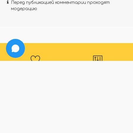
Перед публикацией комментарии проходят
модерацию
Программа
Большой
лояльности
ассортимент
Для наших постоянных
В нашем магазине вы
покупателей действуют
точно найдете все что
дополнительные скидки
вас интересует