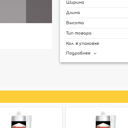
Ширина
Длина
Высота
Тип товара
Кол. в упаковке
Подробнее
Для скрытого освещения