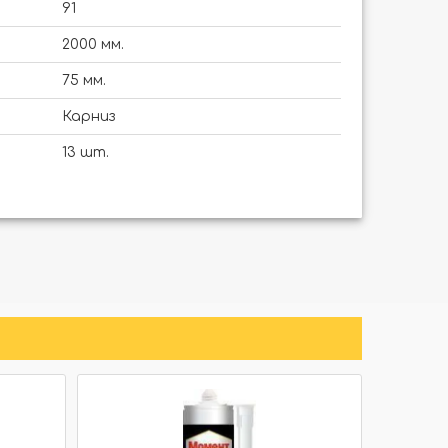
91
2000 мм.
75 мм.
Карниз
13 шт.
Нет