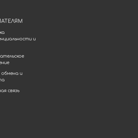
ПАТЕЛЯМ
ка
енциальности и
а
ательское
ение
 обмена и
та
ая связь