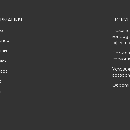
РМАЦИЯ
ПОКУ
ог
Полити
конфид
ании
оферт
кты
Пользов
соглаш
вка
Условия
воз
возвра
а
Обратн
ы