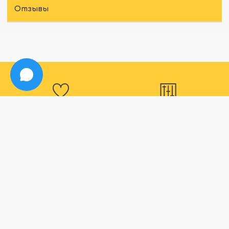
Отзывы
Программа
Большой
лояльности
ассортимент
Для наших постоянных
В нашем магазине вы
покупателей действуют
точно найдете все что
дополнительные скидки
вас интересует
Способы оплаты
Быстрая