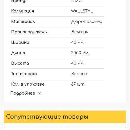
Бренд:
NMC
Коллекция
WALLSTYL
Материал
Дюрополимер
Производитель
Бельгия
Ширина
40 мм.
Длина
2000 мм.
Высота
40 мм.
Тип товара
Карниз
Кол. в упаковке
37 шт.
Подробнее
Для скрытого освещения
Нет
Артикул
WT6
Сопутствующие товары