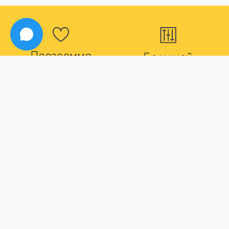
Программа
Большой
лояльности
ассортимент
Для наших постоянных
В нашем магазине вы
покупателей действуют
точно найдете все что
дополнительные скидки
вас интересует
Способы оплаты
Быстрая
доставка
Большой выбор способов
оплаты
Максимальный срок
доставки товара 2 дня