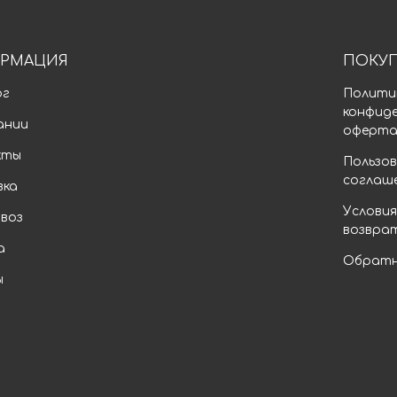
РМАЦИЯ
ПОКУ
ог
Полити
конфид
ании
оферт
кты
Пользов
соглаш
вка
Условия
воз
возвра
а
Обратн
ы