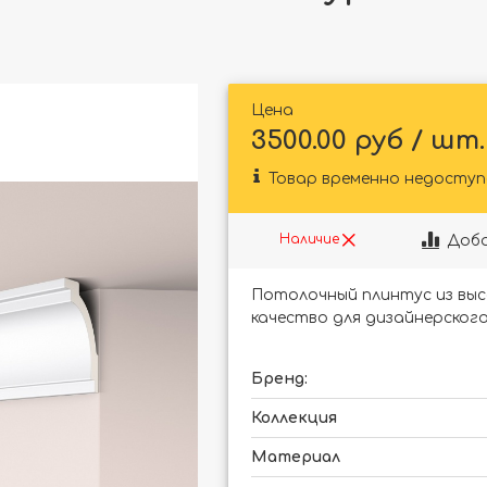
Цена
3500.00 руб / шт.
Товар временно недоступ
Доба
Наличие
Потолочный плинтус из выс
качество для дизайнерского
Бренд:
Коллекция
Материал