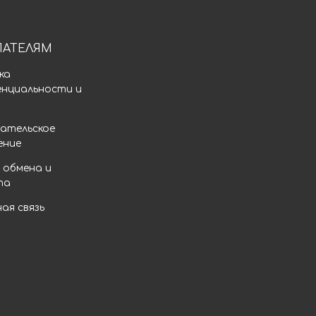
ПАТЕЛЯМ
ка
енциальности и
а
ательское
ение
 обмена и
та
ая связь