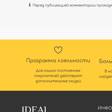
Перед публикацией комментарии прохо
Программа лояльности
Бол
Для наших постоянных
В н
покупателей действуют
найде
дополнительные скидки
IDEAL
ИНФО