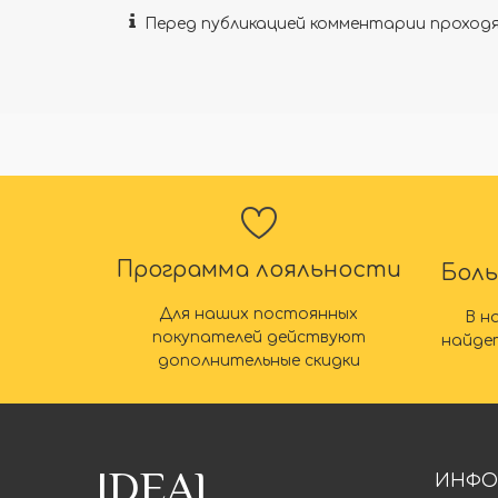
Перед публикацией комментарии прохо
Программа лояльности
Бол
Для наших постоянных
В н
покупателей действуют
найде
дополнительные скидки
IDEAL
ИНФО