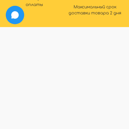
оплаты
Максимальный срок
доставки товара 2 дня
IDEAL
info@ideal-plintus.ru
+7 (495) 008-76-14
Обратный звонок
ИНФОРМАЦИЯ
Каталог
О компании
Контакты