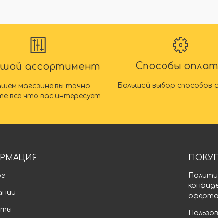
Способы опла
ьшой ассортимент
Большой выбор способов 
ашем магазине вы точно
те все что вас интересует
РМАЦИЯ
ПОКУ
ог
Полити
конфид
ании
оферт
кты
Пользов