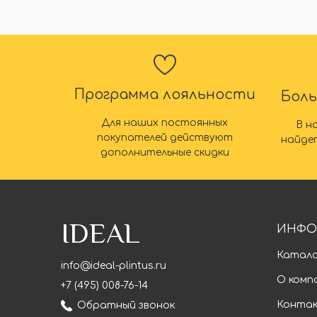
Программа лояльности
Бол
Для наших постоянных
В н
покупателей действуют
найде
дополнительные скидки
IDEAL
ИНФО
Катал
info@ideal-plintus.ru
О комп
+7 (495) 008-76-14
Конта
Обратный звонок