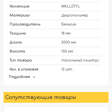
Коллекция
WALLSTYL
Материал
Дюрополимер
Производитель
Бельгия
Толщина
18 мм.
Длина
2000 мм.
Высота
130 мм.
Тип товара
Напольный плинтус
Кол. в упаковке
12 шт.
Подробнее
Для скрытого освещения
Нет
Наличие
Под заказ
Сопутствующие товары