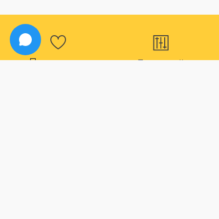
Программа
Большой
лояльности
ассортимент
Для наших постоянных
В нашем магазине вы
покупателей действуют
точно найдете все что
дополнительные скидки
вас интересует
Способы оплаты
Быстрая
доставка
Большой выбор способов
оплаты
Максимальный срок
доставки товара 2 дня