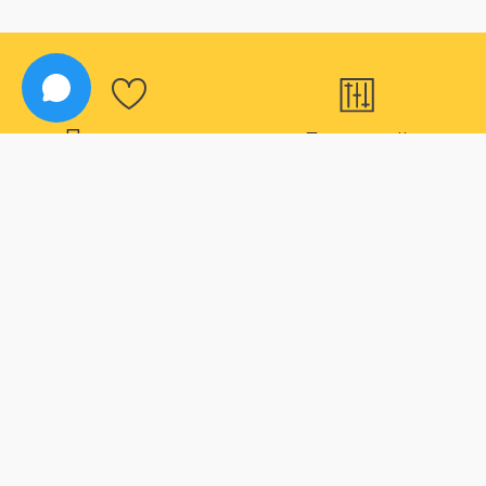
Программа
Большой
лояльности
ассортимент
Для наших постоянных
В нашем магазине вы
покупателей действуют
точно найдете все что
дополнительные скидки
вас интересует
Способы оплаты
Быстрая
доставка
Большой выбор способов
оплаты
Максимальный срок
доставки товара 2 дня