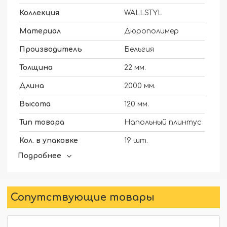
Коллекция
WALLSTYL
Материал
Дюрополимер
Производитель
Бельгия
Толщина
22 мм.
Длина
2000 мм.
Высота
120 мм.
Тип товара
Напольный плинтус
Кол. в упаковке
19 шт.
Подробнее
Для скрытого освещения
Нет
Наличие
Под заказ
Сопутствующие товары