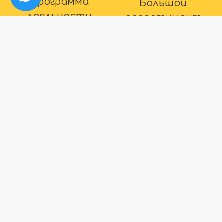
Программа
Большой
лояльности
ассортимент
Для наших постоянных
В нашем магазине вы
покупателей действуют
точно найдете все что
дополнительные скидки
вас интересует
Способы оплаты
Быстрая
доставка
Большой выбор способов
оплаты
Максимальный срок
доставки товара 2 дня