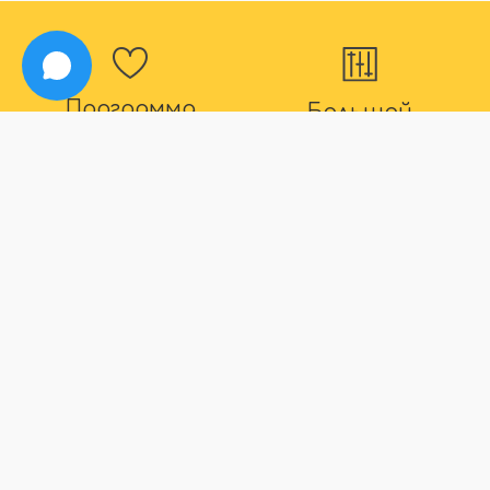
Программа
Большой
лояльности
ассортимент
Для наших постоянных
В нашем магазине вы
покупателей действуют
точно найдете все что
дополнительные скидки
вас интересует
Способы оплаты
Быстрая
доставка
Большой выбор способов
оплаты
Максимальный срок
доставки товара 2 дня