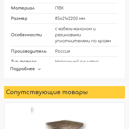
Материал
ПВХ
Размер
85х21х2200 мм.
с кабель-каналом и
Особенности
резиновыми
уплотнителями по краям
Производитель
Россия
Тип товара
Напольный плинтус
Подробнее
Жидкие гвозди. Дюбель
Монтаж
гвозди.
Бренд
ИДЕАЛ
Сопутствующие товары
Высота плинтуса,
85 мм
мм
Ремонт и
Ремонт и строительство
строительство