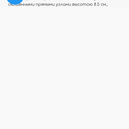
скошенными прямыми углами высотою 8.5 см.,
подходит абсолютно для всех видов помещений,
большой ассортимент цветов позволяет
определенно точно подобрать материал под
дизайн интерьера и напольные покрытия.
Отзывы
Программа
Большой
лояльности
ассортимент
Для наших постоянных
В нашем магазине вы
покупателей действуют
точно найдете все что