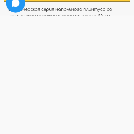
Дизайнерская серия напольного плинтуса со
скошенными прямыми углами высотою 8.5 см.,
подходит абсолютно для всех видов помещений,
большой ассортимент цветов позволяет
определенно точно подобрать материал под
дизайн интерьера и напольные покрытия.
Отзывы
Программа
Большой
лояльности
ассортимент