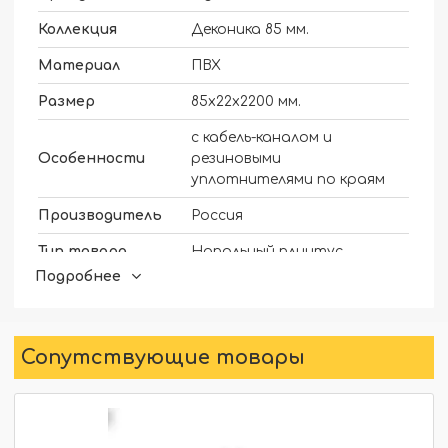
Коллекция
Деконика 85 мм.
Материал
ПВХ
Размер
85х22х2200 мм.
с кабель-каналом и
Особенности
резиновыми
уплотнителями по краям
Производитель
Россия
Тип товара
Напольный плинтус
Подробнее
Жидкие гвозди. Дюбель
Монтаж
гвозди.
Бренд
ИДЕАЛ
Сопутствующие товары
Высота плинтуса,
85 мм
мм
Ремонт и
Ремонт и строительство