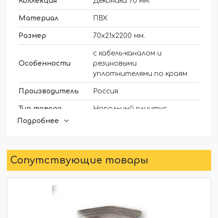
Коллекция
Деконика 70 мм.
Материал
ПВХ
Размер
70х21х2200 мм.
с кабель-каналом и
Особенности
резиновыми
уплотнителями по краям
Производитель
Россия
Тип товара
Напольный плинтус
Подробнее
Ремонт и
Ремонт и строительство
строительство
Отделка
Отделка
Сопутствующие товары
Стройматериалы
Стройматериалы
Стройматериалы,
Стройматериалы,
Отделка
Отделка