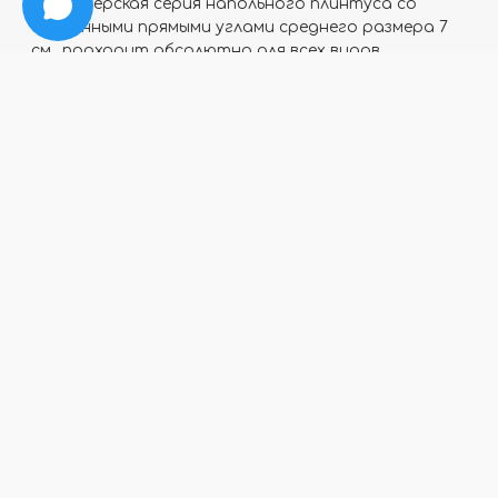
Дизайнерская серия напольного плинтуса со
скошенными прямыми углами среднего размера 7
см., подходит абсолютно для всех видов
помещений, большой ассортимент цветов
позволяет определенно точно подобрать
материал под дизайн интерьера и напольные
покрытия.
Отзывы
Программа
Большой
лояльности
ассортимент