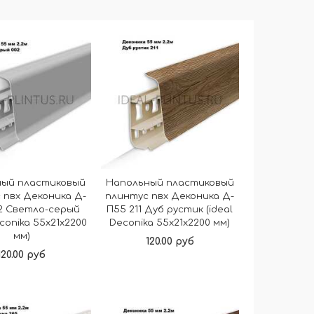
ный пластиковый
Напольный пластиковый
 пвх Деконика Д-
плинтус пвх Деконика Д-
2 Светло-серый
П55 211 Дуб рустик (ideal
econika 55х21х2200
Deconika 55х21х2200 мм)
мм)
120.00 руб
120.00 руб
В корзину
В корзину