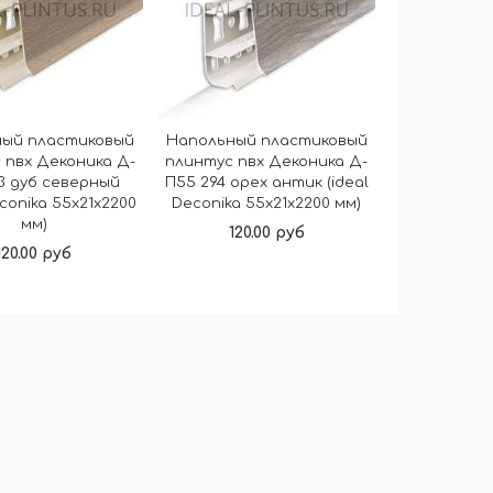
ный пластиковый
Напольный пластиковый
 пвх Деконика Д-
плинтус пвх Деконика Д-
3 дуб северный
П55 294 орех антик (ideal
econika 55х21х2200
Deconika 55х21х2200 мм)
мм)
120.00 руб
120.00 руб
В корзину
В корзину