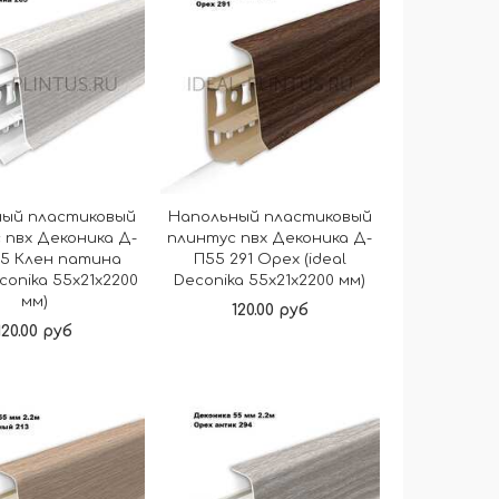
ный пластиковый
Напольный пластиковый
 пвх Деконика Д-
плинтус пвх Деконика Д-
65 Клен патина
П55 291 Орех (ideal
econika 55х21х2200
Deconika 55х21х2200 мм)
мм)
120.00 руб
120.00 руб
В корзину
В корзину