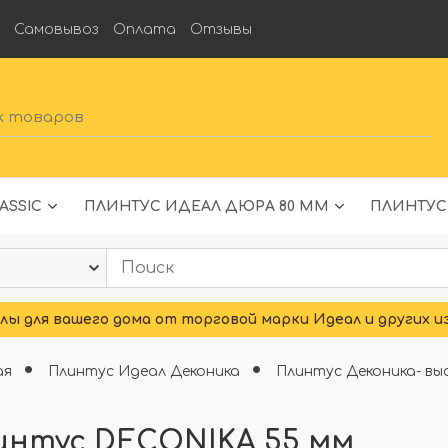
а
Самовывоз
Оплата
Отзывы
ASSIC
ПЛИНТУС ИДЕАЛ ДЮРА 80 ММ
ПЛИНТУС
ы для вашего дома от торговой марки Идеал и других и
ая
Плинтус Идеал Деконика
Плинтус Деконика- в
интус DECONIKA 55 мм