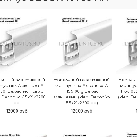
льный пластиковый
Напольный пластиковый
Наполь
тус пвх Деконика Д-
плинтус пвх Деконика Д-
плинтус
 001 Белый матовый
П55 001g Белый
П55 00
l Deconika 55х21х2200
глянцевый (ideal Deconika
(ideal D
мм)
55х21х2200 мм)
120.00 руб
120.00 руб
В корзину
В корзину