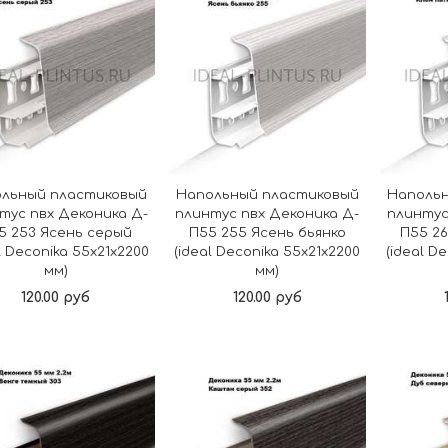
льный пластиковый
Напольный пластиковый
Наполь
тус пвх Деконика Д-
плинтус пвх Деконика Д-
плинтус
5 253 Ясень серый
П55 255 Ясень бьянко
П55 2
l Deconika 55х21х2200
(ideal Deconika 55х21х2200
(ideal D
мм)
мм)
120.00 руб
120.00 руб
В корзину
В корзину