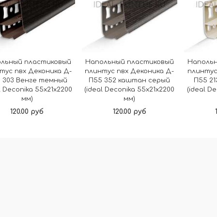
льный пластиковый
Напольный пластиковый
Наполь
тус пвх Деконика Д-
плинтус пвх Деконика Д-
плинтус
 303 Венге темный
П55 352 каштан серый
П55 21
l Deconika 55х21х2200
(ideal Deconika 55х21х2200
(ideal D
мм)
мм)
120.00 руб
120.00 руб
В корзину
В корзину