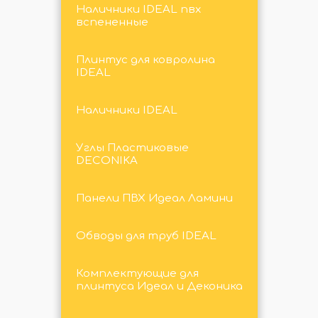
Наличники IDEAL пвх
вспененные
Плинтус для ковролина
IDEAL
Наличники IDEAL
Углы Пластиковые
DECONIKA
Панели ПВХ Идеал Ламини
Обводы для труб IDEAL
Комплектующие для
плинтуса Идеал и Деконика