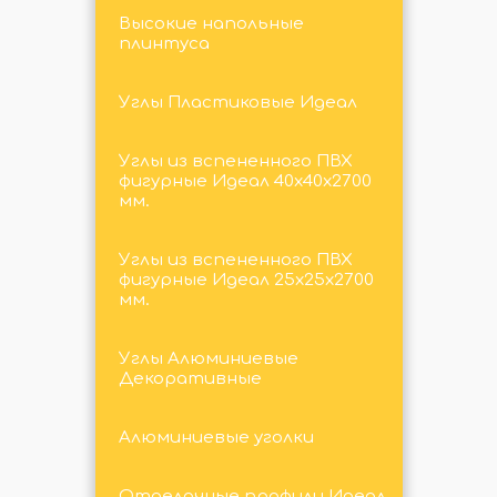
Высокие напольные
плинтуса
Углы Пластиковые Идеал
Углы из вспененного ПВХ
фигурные Идеал 40х40х2700
мм.
Углы из вспененного ПВХ
фигурные Идеал 25х25х2700
мм.
Углы Алюминиевые
Декоративные
Алюминиевые уголки
Отделочные профили Идеал