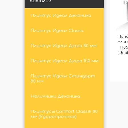
Каталог
Плинтус Идеал Деконика
Плинтус Идеал Classic
Напо
плин
Плинтус Идеал Дюра 80 мм
П55
(idea
Плинтус Идеал Дюра 100 мм
Плинтус Идеал Стандарт
80 мм
Наличники Деконика
Плинтусы Comfort Classik 80
мм (Ударопрочные)