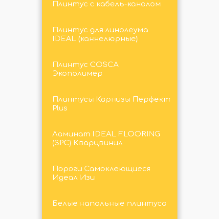
Плинтус с кабель-каналом
Плинтус для линолеума
IDEAL (каннелюрные)
Плинтус COSCA
Экополимер
Плинтусы Карнизы Перфект
Plus
Ламинат IDEAL FLOORING
(SPC) Кварцвинил
Пороги Самоклеющиеся
Идеал Изи
Белые напольные плинтуса