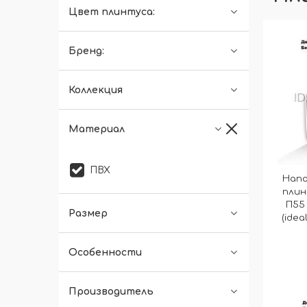
Цвет плинтуса:
Бренд:
Коллекция
Материал
ПВХ
Напо
плин
П55
Размер
(idea
Особенности
Производитель