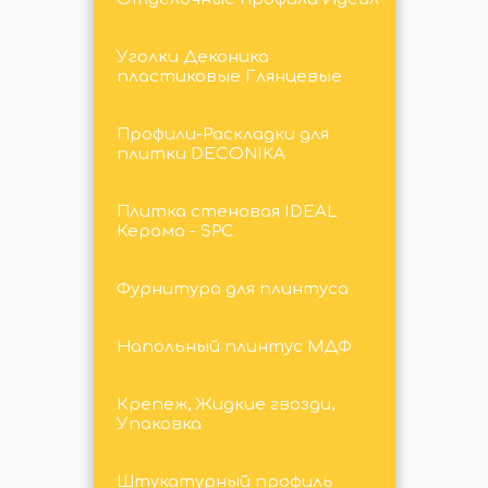
Уголки Деконика
пластиковые Глянцевые
Профили-Раскладки для
плитки DECONIKA
Плитка стеновая IDEAL
Керама - SPC
Фурнитура для плинтуса
Напольный плинтус МДФ
Крепеж, Жидкие гвозди,
Упаковка
Штукатурный профиль