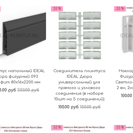
В корзину
В корзину
33 %
33 %
тус напольный IDEAL
Соединитель плинтуса
Накла
юра фигурный 093
IDEAL Дюра
Фигур
фит 80x16x2200 мм
универсальный для
Светло-
прямого и углового
2 вн, 2
3.00 руб
350.00 руб
соединения (в наборе
100.0
10шт на 5 соединений)
100.00 руб
150.00 руб
В корзину
В корзину
33 %
33 %