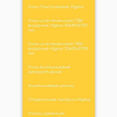
Углы Пластиковые Идеал
Углы из вспененного ПВХ
фигурные Идеал 40х40х2700
мм.
Углы из вспененного ПВХ
фигурные Идеал 25х25х2700
мм.
Углы Алюминиевые
Декоративные
Алюминиевые уголки
Отделочные профили Идеал
Уголки Деконика