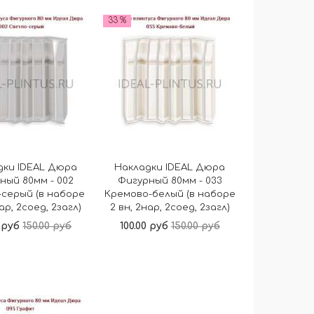
В корзину
В корзину
33 %
дки IDEAL Дюра
Накладки IDEAL Дюра
ный 80мм - 002
Фигурный 80мм - 033
серый (в наборе
Кремово-белый (в наборе
нар, 2соед, 2загл)
2 вн, 2нар, 2соед, 2загл)
0 руб
150.00 руб
100.00 руб
150.00 руб
В корзину
В корзину