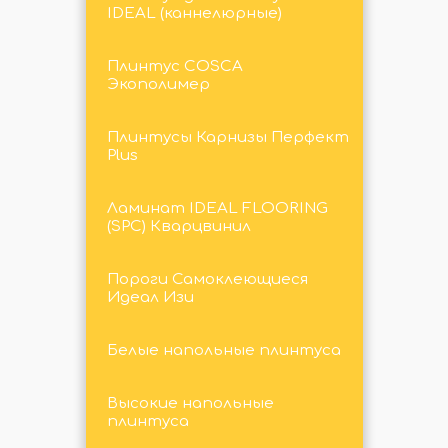
IDEAL (каннелюрные)
Плинтус COSCA
Экополимер
Плинтусы Карнизы Перфект
Plus
Ламинат IDEAL FLOORING
(SPC) Кварцвинил
Пороги Самоклеющиеся
Идеал Изи
Белые напольные плинтуса
Высокие напольные
плинтуса