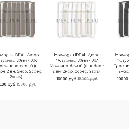
кладки IDEAL Дюра
Накладки IDEAL Дюра
Накла
гурный 80мм - 036
Фигурный 80мм - 037
Фигур
атиново-серый (в
Молочно-белый (в наборе
Графит
ре 2 вн, 2нар, 2соед,
2 вн, 2нар, 2соед, 2загл)
2нар,
2загл)
100.00 руб
150.00 руб
100.0
0.00 руб
150.00 руб
В корзину
В корзину