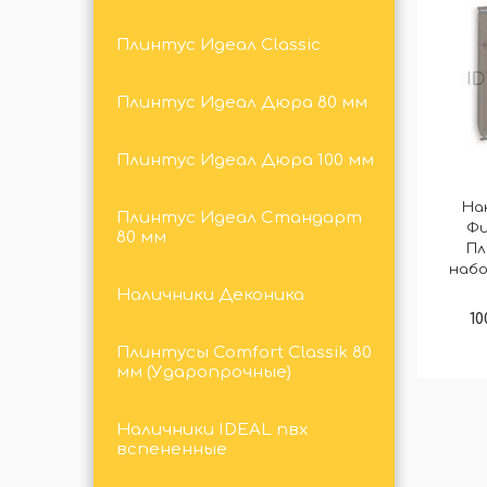
Плинтус Идеал Classic
Плинтус Идеал Дюра 80 мм
Плинтус Идеал Дюра 100 мм
На
Плинтус Идеал Стандарт
Фи
80 мм
Пл
набо
Наличники Деконика
10
Плинтусы Comfort Classik 80
мм (Ударопрочные)
Наличники IDEAL пвх
вспененные