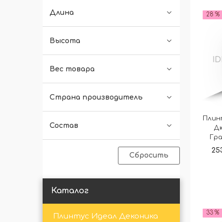
Длина
28 %
Высота
Вес товара
Страна производитель
Плин
Состав
Д
Гра
25
Сбросить
Каталог
33 %
Плинтус Идеал Деконика