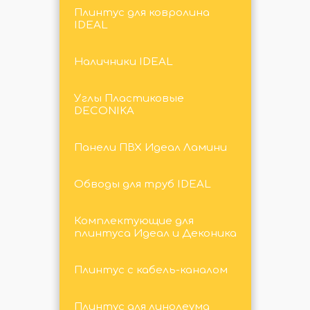
Плинтус для ковролина
IDEAL
Наличники IDEAL
Углы Пластиковые
DECONIKA
Панели ПВХ Идеал Ламини
Обводы для труб IDEAL
Комплектующие для
плинтуса Идеал и Деконика
Плинтус с кабель-каналом
Плинтус для линолеума