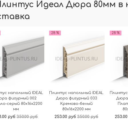
Плинтус Идеал Дюра 80мм в 
ставка
28 %
28 %
тус напольный IDEAL
Плинтус напольный IDEAL
Плинтус
юра фигурный 002
Дюра фигурный 033
Дюра
ло-серый 80x16x2200
Кремово-белый
Плат
мм
80x16x2200 мм
80
3.00 руб
350.00 руб
253.00 руб
350.00 руб
253.00