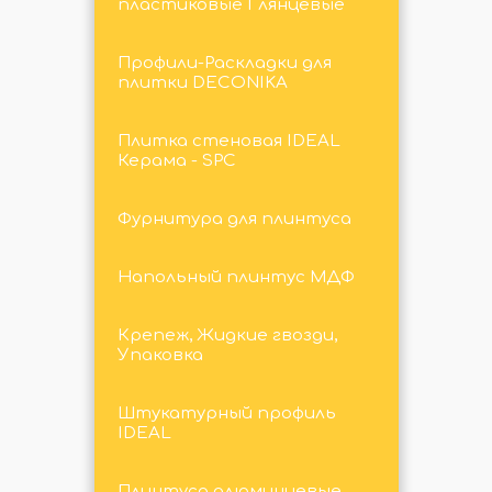
пластиковые Глянцевые
Профили-Раскладки для
плитки DECONIKA
Плитка стеновая IDEAL
Керама - SPC
Фурнитура для плинтуса
Напольный плинтус МДФ
Крепеж, Жидкие гвозди,
Упаковка
Штукатурный профиль
IDEAL
Плинтуса алюминиевые