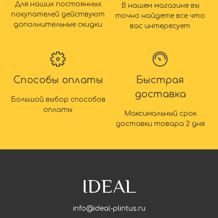
Для наших постоянных
В нашем магазине вы
покупателей действуют
точно найдете все что
дополнительные скидки
вас интересует
Способы оплаты
Быстрая
доставка
Большой выбор способов
оплаты
Максимальный срок
доставки товара 2 дня
IDEAL
info@ideal-plintus.ru