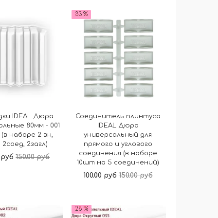
В корзину
В корзину
33 %
дки IDEAL Дюра
Соединитель плинтуса
ольные 80мм - 001
IDEAL Дюра
(в наборе 2 вн,
универсальный для
 2соед, 2загл)
прямого и углового
соединения (в наборе
0 руб
150.00 руб
10шт на 5 соединений)
100.00 руб
150.00 руб
В корзину
В корзину
28 %