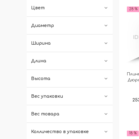
Цвет
28 %
Диаметр
Ширина
Длина
Плин
Высота
Дюра
Вес упаковки
25
Вес товара
Колличество в упаковке
18 %