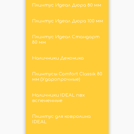
Плинтус Идеал Дюра 80 мм
Плинтус Идеал Дюра 100 мм
Плинтус Идеал Стандарт
80 мм
Наличники Деконика
Плинтусы Comfort Classik 80
мм (Ударопрочные)
Наличники IDEAL пвх
вспененные
Плинтус для ковролина
IDEAL