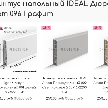
интус напольный IDEAL Дюра
ет 096 Графит
28 %
28 %
интус напольный
Плинтус напольный IDEAL
Плинтус
Идеал Дюра
Дюра Прямоугольный 002
Дюра Пр
оугольный 001 Белый
Светло-серый 80x16x2200
Кр
80x16x2200 мм
мм
80
3.00 руб
350.00 руб
253.00 руб
350.00 руб
253.00