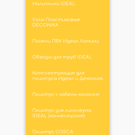
Наличники IDEAL
Углы Пластиковые
DECONIKA
Панели ПВХ Идеал Ламини
Обводы для труб IDEAL
Комплектующие для
плинтуса Идеал и Деконика
Плинтус с кабель-каналом
Плинтус для линолеума
IDEAL (каннелюрные)
Плинтус COSCA