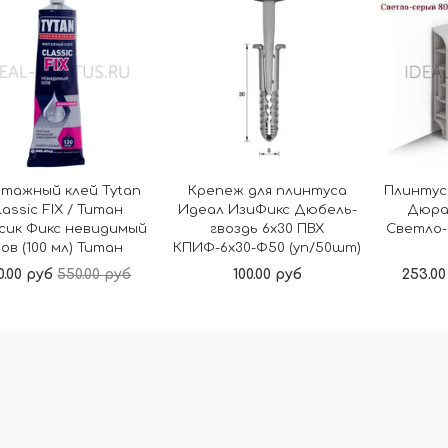
тажный клей Tytan
Крепеж для плинтуса
Плинтус
lassic FIX / Титан
Идеал ИзиФикс Дюбель-
Дюра
сик Фикс невидимый
гвоздь 6х30 ПВХ
Светло-
ов (100 мл) Титан
КПИФ-6х30-Ф50 (уп/50шт)
0.00 руб
550.00 руб
100.00 руб
253.00
В корзину
В корзину