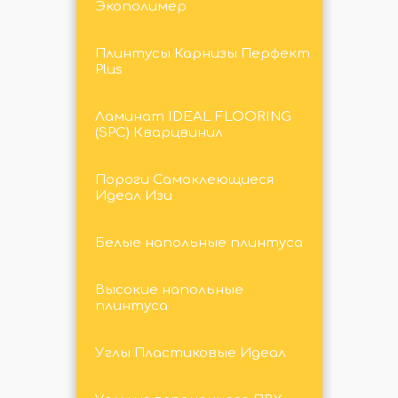
Экополимер
Плинтусы Карнизы Перфект
Plus
Ламинат IDEAL FLOORING
(SPC) Кварцвинил
Пороги Самоклеющиеся
Идеал Изи
Белые напольные плинтуса
Высокие напольные
плинтуса
Углы Пластиковые Идеал