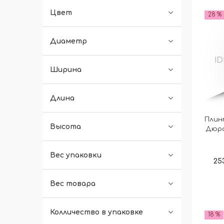
Цвет
28 %
Диаметр
Ширина
Длина
Плин
Высота
Дюра
Вес упаковки
25
Вес товара
Колличество в упаковке
18 %