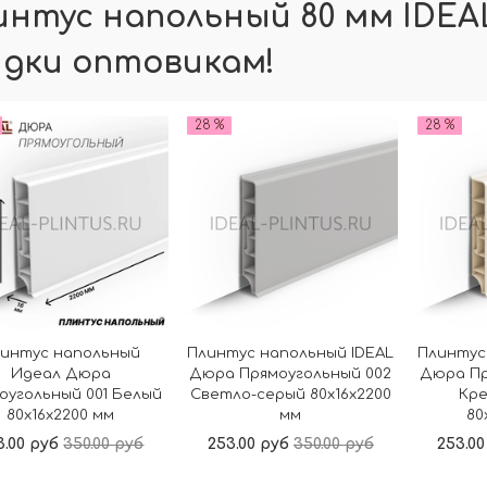
интус напольный 80 мм IDEAL
идки оптовикам!
28 %
28 %
интус напольный
Плинтус напольный IDEAL
Плинтус
Идеал Дюра
Дюра Прямоугольный 002
Дюра Пр
оугольный 001 Белый
Светло-серый 80x16x2200
Кр
80x16x2200 мм
мм
80
3.00 руб
350.00 руб
253.00 руб
350.00 руб
253.00