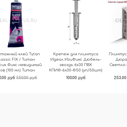
тажный клей Tytan
Крепеж для плинтуса
Плинтус
lassic FIX / Титан
Идеал ИзиФикс Дюбель-
Дюра
сик Фикс невидимый
гвоздь 6х30 ПВХ
Светло-
ов (100 мл) Титан
КПИФ-6х30-Ф50 (уп/50шт)
0.00 руб
550.00 руб
100.00 руб
253.00
В корзину
В корзину