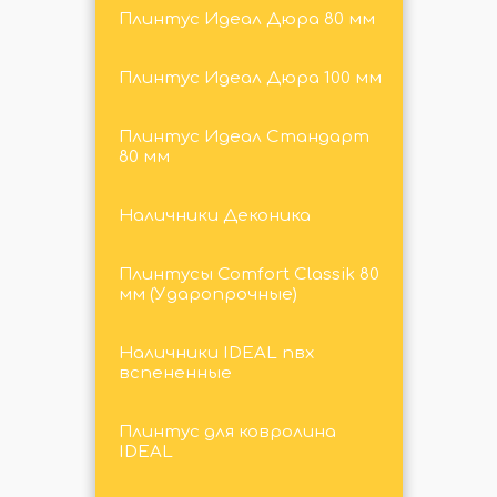
Плинтус Идеал Дюра 80 мм
Плинтус Идеал Дюра 100 мм
Плинтус Идеал Стандарт
80 мм
Наличники Деконика
Плинтусы Comfort Classik 80
мм (Ударопрочные)
Наличники IDEAL пвх
вспененные
Плинтус для ковролина
IDEAL