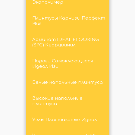
Экополимер
Плинтусы Карнизы Перфект
Plus
Ламинат IDEAL FLOORING
(SPC) Кварцвинил
Пороги Самоклеющиеся
Идеал Изи
Белые напольные плинтуса
Высокие напольные
плинтуса
Углы Пластиковые Идеал