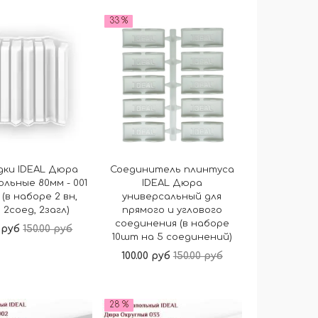
В корзину
В корзину
33 %
дки IDEAL Дюра
Соединитель плинтуса
ольные 80мм - 001
IDEAL Дюра
(в наборе 2 вн,
универсальный для
 2соед, 2загл)
прямого и углового
соединения (в наборе
0 руб
150.00 руб
10шт на 5 соединений)
100.00 руб
150.00 руб
В корзину
В корзину
28 %