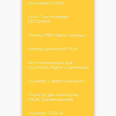
Наличники IDEAL
Углы Пластиковые
DECONIKA
Панели ПВХ Идеал Ламини
Обводы для труб IDEAL
Комплектующие для
плинтуса Идеал и Деконика
Плинтус с кабель-каналом
Плинтус для линолеума
IDEAL (каннелюрные)
Плинтус COSCA