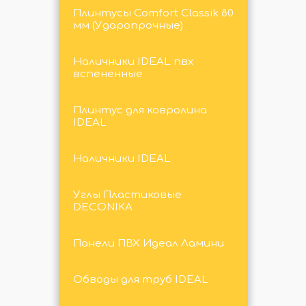
Плинтусы Comfort Classik 80
мм (Ударопрочные)
Наличники IDEAL пвх
вспененные
Плинтус для ковролина
IDEAL
Наличники IDEAL
Углы Пластиковые
DECONIKA
Панели ПВХ Идеал Ламини
Обводы для труб IDEAL