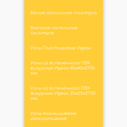
Белые напольные плинтуса
Высокие напольные
плинтуса
Углы Пластиковые Идеал
Углы из вспененного ПВХ
фигурные Идеал 40х40х2700
мм.
Углы из вспененного ПВХ
фигурные Идеал 25х25х2700
мм.
Углы Алюминиевые
Декоративные