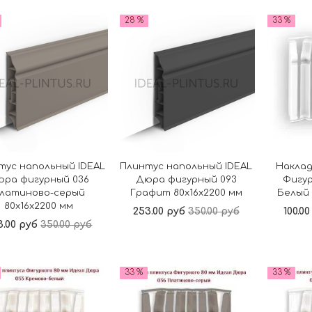
В корзину
В корзину
28 %
33 %
тус напольный IDEAL
Плинтус напольный IDEAL
Накла
юра фигурный 036
Дюра фигурный 093
Фигур
латиново-серый
Графит 80x16x2200 мм
Белый 
80x16x2200 мм
253.00 руб
350.00 руб
100.0
3.00 руб
350.00 руб
В корзину
В корзину
33 %
33 %