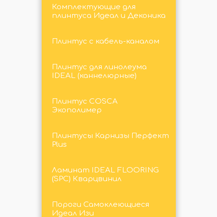
Комплектующие для
плинтуса Идеал и Деконика
Плинтус с кабель-каналом
Плинтус для линолеума
IDEAL (каннелюрные)
Плинтус COSCA
Экополимер
Плинтусы Карнизы Перфект
Plus
Ламинат IDEAL FLOORING
(SPC) Кварцвинил
Пороги Самоклеющиеся
Идеал Изи