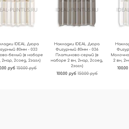
кладки IDEAL Дюра
Накладки IDEAL Дюра
Накла
гурный 80мм - 033
Фигурный 80мм - 036
Фигур
ово-белый (в наборе
Платиново-серый (в
Молочно
, 2нар, 2соед, 2загл)
наборе 2 вн, 2нар, 2соед,
2 вн, 2
2загл)
0.00 руб
150.00 руб
100.0
100.00 руб
150.00 руб
В корзину
В корзину