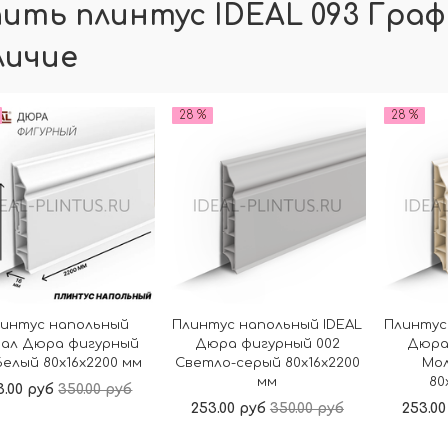
пить плинтус IDEAL 093 Граф
личие
28 %
28 %
интус напольный
Плинтус напольный IDEAL
Плинтус
ал Дюра фигурный
Дюра фигурный 002
Дюра
Белый 80x16x2200 мм
Светло-серый 80x16x2200
Мо
мм
80
3.00 руб
350.00 руб
253.00 руб
350.00 руб
253.00