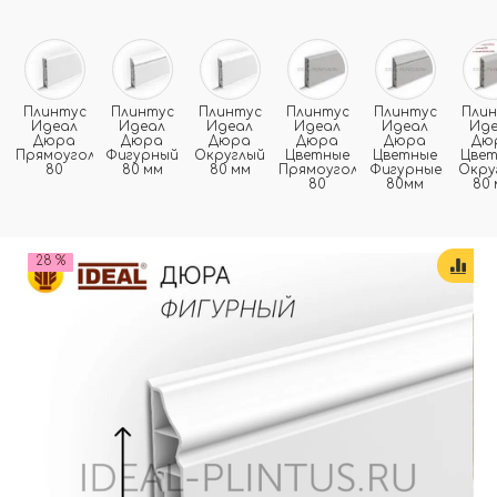
Плинтус
Плинтус
Плинтус
Плинтус
Плинтус
Пли
Идеал
Идеал
Идеал
Идеал
Идеал
Ид
Дюра
Дюра
Дюра
Дюра
Дюра
Дю
Прямоугольный
Фигурный
Округлый
Цветные
Цветные
Цве
80
80 мм
80 мм
Прямоугольные
Фигурные
Окру
80
80мм
80 
28 %