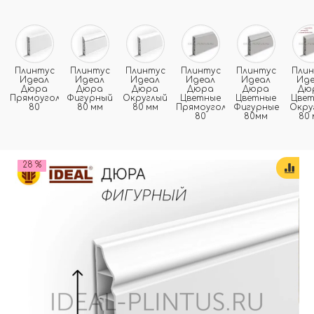
Плинтус
Плинтус
Плинтус
Плинтус
Плинтус
Пли
Идеал
Идеал
Идеал
Идеал
Идеал
Ид
Дюра
Дюра
Дюра
Дюра
Дюра
Дю
Прямоугольный
Фигурный
Округлый
Цветные
Цветные
Цве
80
80 мм
80 мм
Прямоугольные
Фигурные
Окру
80
80мм
80 
28 %