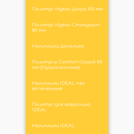
Плинтус Идеал Дюра 100 мм
Плинтус Идеал Стандарт
80 мм
Наличники Деконика
Плинтусы Comfort Classik 80
мм (Ударопрочные)
Наличники IDEAL пвх
вспененные
Плинтус для ковролина
IDEAL
Наличники IDEAL