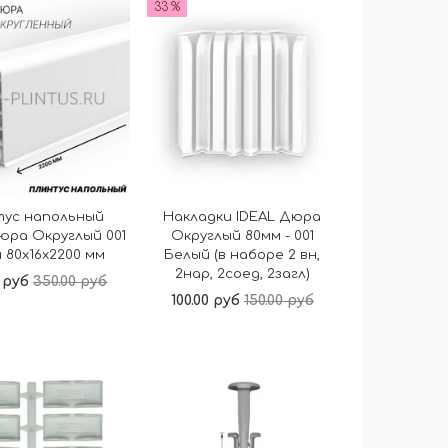
33 %
тус напольный
Накладки IDEAL Дюра
юра Округлый 001
Округлый 80мм - 001
 80x16x2200 мм
Белый (в наборе 2 вн,
2нар, 2соед, 2загл)
 руб
350.00 руб
100.00 руб
150.00 руб
В корзину
В корзину