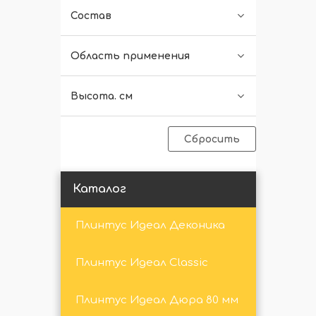
Состав
Область применения
Высота. см
Сбросить
Каталог
Плинтус Идеал Деконика
Плинтус Идеал Classic
Плинтус Идеал Дюра 80 мм