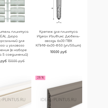
итель плинтуса
Крепеж для плинтуса
DEAL Дюра
Идеал ИзиФикс Дюбель-
ерсальный для
гвоздь 6х30 ПВХ
го и углового
КПИФ-6х30-Ф50 (уп/50шт)
ения (в наборе
100.00 руб
а 5 соединений)
0 руб
150.00 руб
В корзину
В корзину
28 %