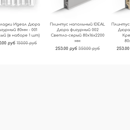
ладки Идеал Дюра
Плинтус напольный IDEAL
Плинтус
гурный 80мм - 001
Дюра фигурный 002
Дюра
ый (в наборе 1 шт)
Светло-серый 80x16x2200
Кр
мм
80
0.00 руб
150.00 руб
253.00 руб
350.00 руб
253.00
В корзину
В корзину