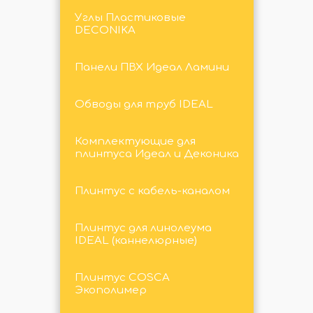
Углы Пластиковые
DECONIKA
Панели ПВХ Идеал Ламини
Обводы для труб IDEAL
Комплектующие для
плинтуса Идеал и Деконика
Плинтус с кабель-каналом
Плинтус для линолеума
IDEAL (каннелюрные)
Плинтус COSCA
Экополимер