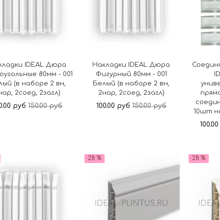
кладки IDEAL Дюра
Накладки IDEAL Дюра
Соедин
оугольные 80мм - 001
Фигурный 80мм - 001
I
лый (в наборе 2 вн,
Белый (в наборе 2 вн,
унив
нар, 2соед, 2загл)
2нар, 2соед, 2загл)
прямо
соедин
0.00 руб
150.00 руб
100.00 руб
150.00 руб
10шт н
100.0
В корзину
В корзину
28 %
28 %