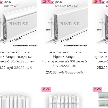
28 %
28 %
интус напольный
Плинтус напольный
Плин
ал Дюра фигурный
Идеал Дюра
Идеал Д
Белый 80x16x2200 мм
Прямоугольный 001 Белый
Белый
80x16x2200 мм
3.00 руб
350.00 руб
253.00
253.00 руб
350.00 руб
В корзину
В корзину
33 %
33 %