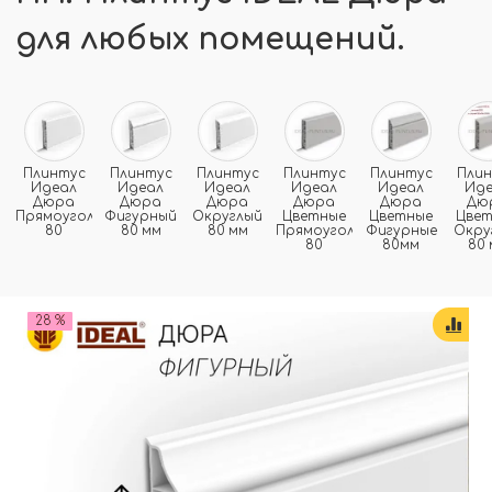
для любых помещений.
Плинтус
Плинтус
Плинтус
Плинтус
Плинтус
Пли
Идеал
Идеал
Идеал
Идеал
Идеал
Ид
Дюра
Дюра
Дюра
Дюра
Дюра
Дю
Прямоугольный
Фигурный
Округлый
Цветные
Цветные
Цве
80
80 мм
80 мм
Прямоугольные
Фигурные
Окру
80
80мм
80 
28 %