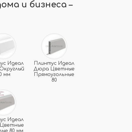
ома и бизнеса –
ус Идеал
Плинтус Идеал
Округлый
Дюра Цветные
0 мм
Прямоугольные
80
ус Идеал
Цветные
лые 80 мм