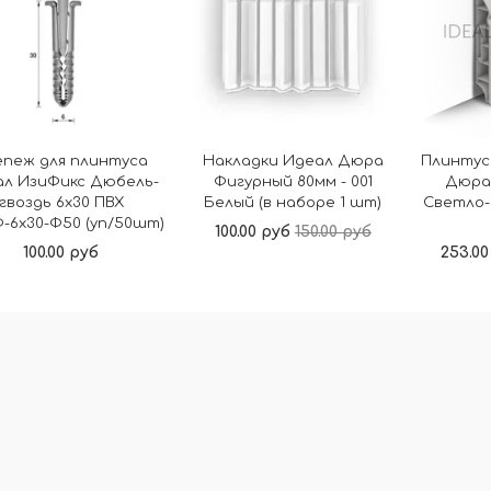
епеж для плинтуса
Накладки Идеал Дюра
Плинтус
ал ИзиФикс Дюбель-
Фигурный 80мм - 001
Дюра
гвоздь 6х30 ПВХ
Белый (в наборе 1 шт)
Светло-
-6х30-Ф50 (уп/50шт)
100.00 руб
150.00 руб
100.00 руб
253.00
В корзину
В корзину