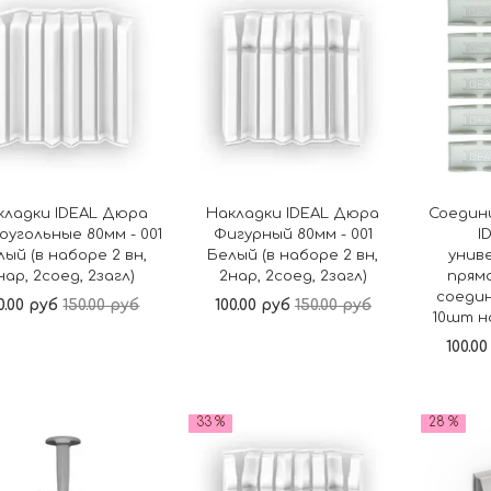
кладки IDEAL Дюра
Накладки IDEAL Дюра
Соедин
оугольные 80мм - 001
Фигурный 80мм - 001
I
лый (в наборе 2 вн,
Белый (в наборе 2 вн,
унив
нар, 2соед, 2загл)
2нар, 2соед, 2загл)
прямо
соедин
0.00 руб
150.00 руб
100.00 руб
150.00 руб
10шт н
100.0
В корзину
В корзину
33 %
28 %