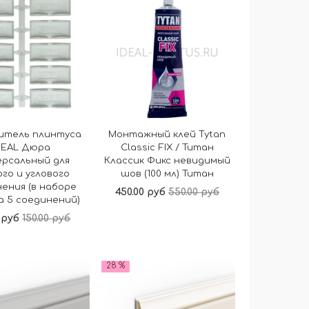
итель плинтуса
Монтажный клей Tytan
DEAL Дюра
Classic FIX / Титан
ерсальный для
Классик Фикс невидимый
го и углового
шов (100 мл) Титан
ения (в наборе
450.00 руб
550.00 руб
а 5 соединений)
0 руб
150.00 руб
В корзину
В корзину
28 %