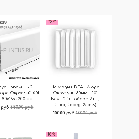
33 %
тус напольный
Накладки IDEAL Дюра
юра Округлый 001
Округлый 80мм - 001
 80x16x2200 мм
Белый (в наборе 2 вн,
2нар, 2соед, 2загл)
 руб
350.00 руб
100.00 руб
150.00 руб
В корзину
В корзину
18 %