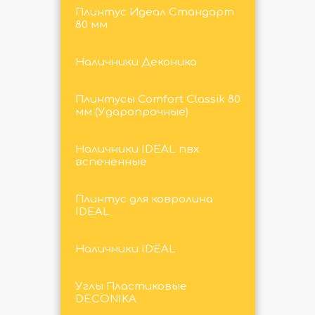
Плинтус Идеал Стандарт
80 мм
Наличники Деконика
Плинтусы Comfort Classik 80
мм (Ударопрочные)
Наличники IDEAL пвх
вспененные
Плинтус для ковролина
IDEAL
Наличники IDEAL
Углы Пластиковые
DECONIKA