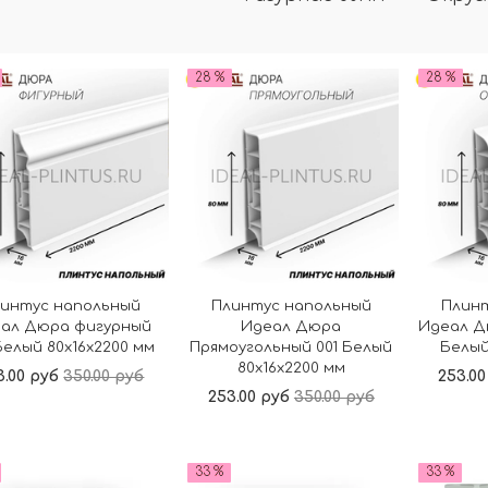
28 %
28 %
интус напольный
Плинтус напольный
Плин
ал Дюра фигурный
Идеал Дюра
Идеал Д
Белый 80x16x2200 мм
Прямоугольный 001 Белый
Белый
80x16x2200 мм
3.00 руб
350.00 руб
253.00
253.00 руб
350.00 руб
В корзину
В корзину
33 %
33 %