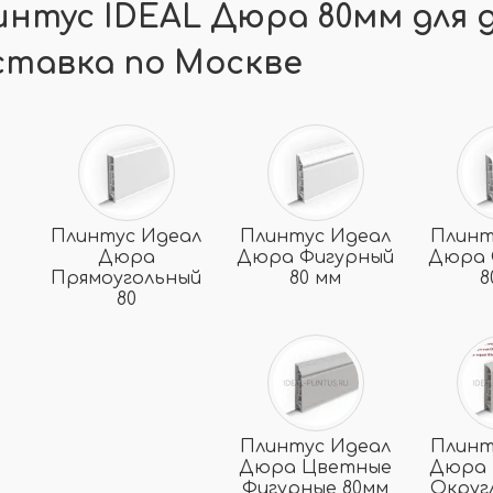
интус IDEAL Дюра 80мм для д
ставка по Москве
Плинтус Идеал
Плинтус Идеал
Плинт
Дюра
Дюра Фигурный
Дюра 
Прямоугольный
80 мм
8
80
Плинтус Идеал
Плинт
Дюра Цветные
Дюра 
Фигурные 80мм
Округ