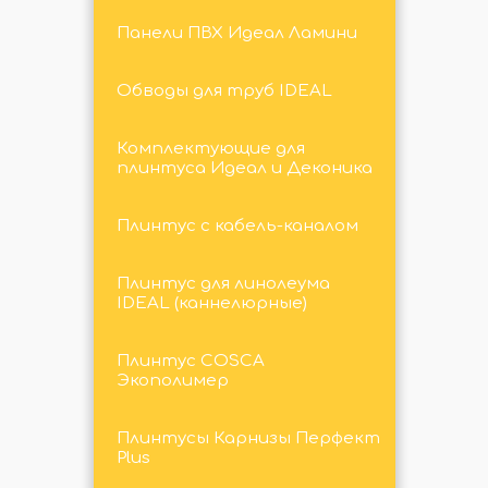
Панели ПВХ Идеал Ламини
Обводы для труб IDEAL
Комплектующие для
плинтуса Идеал и Деконика
Плинтус с кабель-каналом
Плинтус для линолеума
IDEAL (каннелюрные)
Плинтус COSCA
Экополимер
Плинтусы Карнизы Перфект
Plus