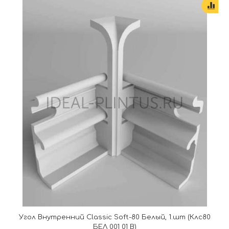
Угол Внутренний Classic Soft-80 Белый, 1.шт (Клс80
БЕЛ 001 01 В)