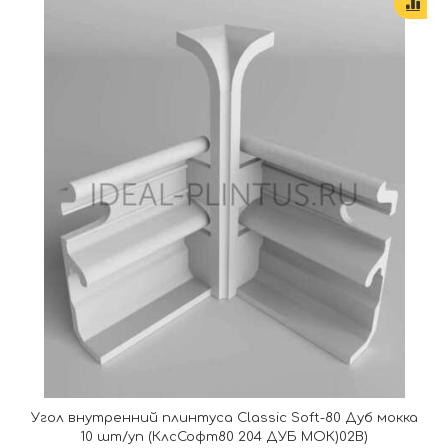
Угол внутренний плинтуса Classic Soft-80 Дуб мокка
10 шт/уп (КлсСофт80 204 ДУБ МОК)02В)