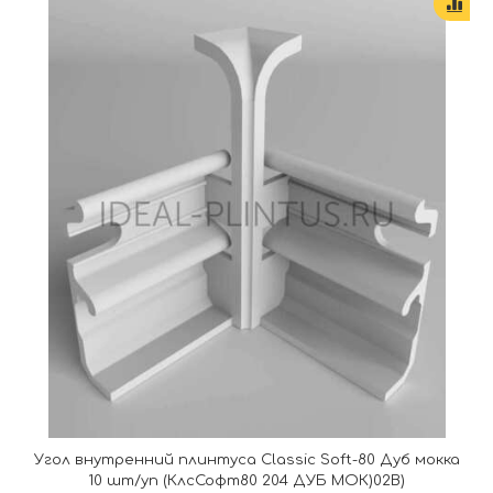
Угол внутренний плинтуса Classic Soft-80 Дуб мокка
10 шт/уп (КлсСофт80 204 ДУБ МОК)02В)