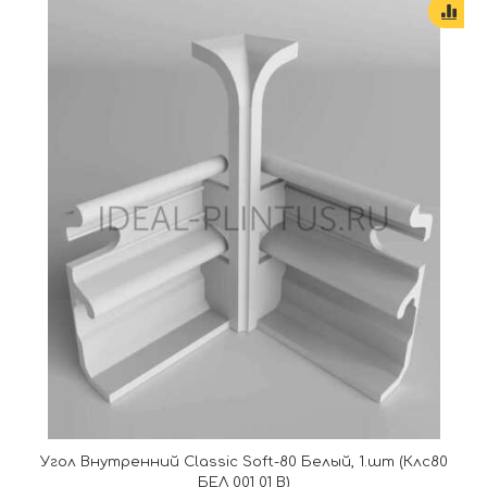
Угол Внутренний Classic Soft-80 Белый, 1.шт (Клс80
БЕЛ 001 01 В)