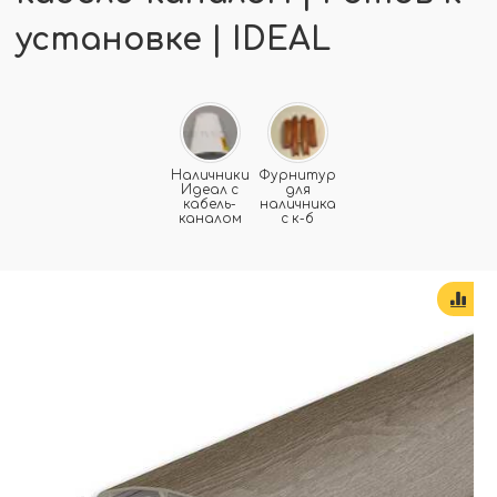
установке | IDEAL
Наличники
Фурнитура
Идеал с
для
кабель-
наличника
каналом
с к-б